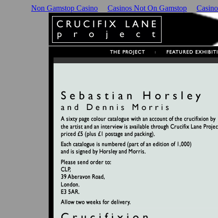
Non Gamstop Casino
Casinos Not On Gamstop
Casin