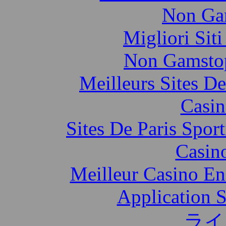
Non Ga
Migliori Sit
Non Gamstop
Meilleurs Sites De
Casin
Sites De Paris Spor
Casin
Meilleur Casino En
Application 
ライ