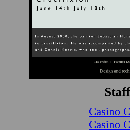
The Project
|
Featured Ex
Design and tec
Staff
Casino O
Casino O