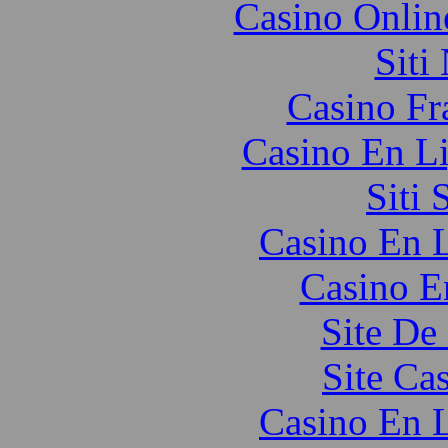
Casino Onlin
Siti
Casino Fr
Casino En Li
Siti
Casino En L
Casino E
Site De 
Site Ca
Casino En L