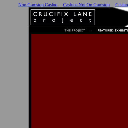
Non Gamstop Casino
Casinos Not On Gamstop
Casin