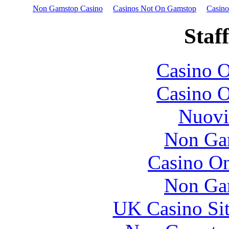
Non Gamstop Casino
Casinos Not On Gamstop
Casin
Staff
Casino O
Casino O
Nuovi
Non Ga
Casino O
Non Ga
UK Casino Si