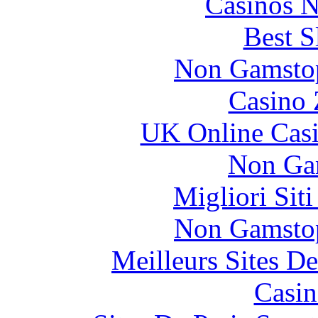
Casinos 
Best S
Non Gamstop
Casino 
UK Online Cas
Non Ga
Migliori Sit
Non Gamstop
Meilleurs Sites De
Casin