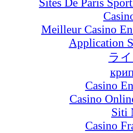
Sites De Paris Spor
Casin
Meilleur Casino En
Application 
ライ
крип
Casino En
Casino Onlin
Siti
Casino Fr