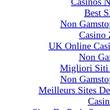
Casinos 
Best S
Non Gamstop
Casino 
UK Online Cas
Non Ga
Migliori Sit
Non Gamstop
Meilleurs Sites De
Casin