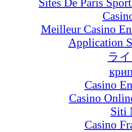
Sites De Paris Spor
Casin
Meilleur Casino En
Application 
ライ
крип
Casino En
Casino Onlin
Siti
Casino Fr