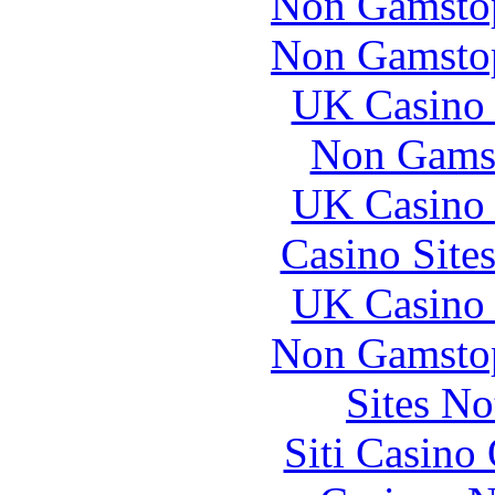
Non Gamstop
Non Gamstop
UK Casino
Non Gams
UK Casino
Casino Site
UK Casino
Non Gamstop
Sites N
Siti Casino