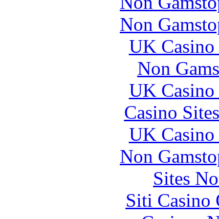
Non Gamstop
Non Gamstop
UK Casino
Non Gams
UK Casino
Casino Site
UK Casino
Non Gamstop
Sites N
Siti Casino