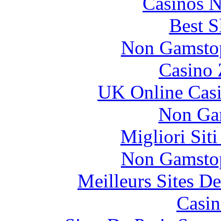
Casinos 
Best S
Non Gamstop
Casino 
UK Online Cas
Non Ga
Migliori Sit
Non Gamstop
Meilleurs Sites De
Casin