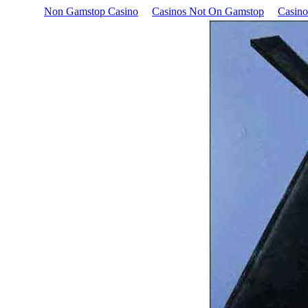
Non Gamstop Casino
Casinos Not On Gamstop
Casin