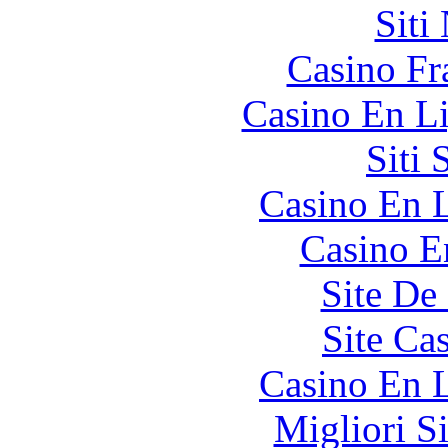
Siti
Casino Fr
Casino En Li
Siti
Casino En L
Casino E
Site De 
Site Ca
Casino En L
Migliori S